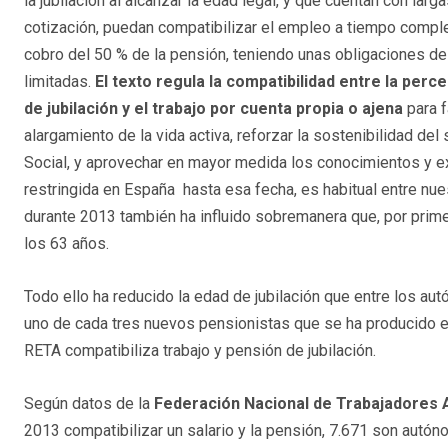
la jubilación al alcanzar la edad legal, y que cuentan con larg
cotización, puedan compatibilizar el empleo a tiempo complet
cobro del 50 % de la pensión, teniendo unas obligaciones de
limitadas.
El texto regula la compatibilidad entre la per
de jubilación y el trabajo por cuenta propia o ajena
para 
alargamiento de la vida activa, reforzar la sostenibilidad de
Social, y aprovechar en mayor medida los conocimientos y ex
restringida en España hasta esa fecha, es habitual entre nu
durante 2013 también ha influido sobremanera que, por prim
los 63 años.
Todo ello ha reducido la edad de jubilación que entre los 
uno de cada tres nuevos pensionistas que se ha producido
RETA compatibiliza trabajo y pensión de jubilación.
Según datos de la
Federación Nacional de Trabajadores
2013 compatibilizar un salario y la pensión, 7.671 son autó