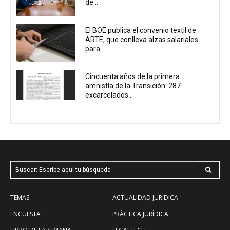
de...
El BOE publica el convenio textil de
ARTE, que conlleva alzas salariales
para...
Cincuenta años de la primera
amnistía de la Transición: 287
excarcelados...
Buscar: Escribe aquí tu búsqueda
TEMAS
ACTUALIDAD JURÍDICA
ENCUESTA
PRÁCTICA JURÍDICA