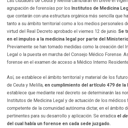
Las ciudades de Ceuta y Melilla cambiarán en breve el vige
agrupación de forensías por los
Institutos de Medicina Leg
que contarán con una estructura orgánica más sencilla que h
tanto a su ámbito territorial como a los medios personales 
virtud del Real Decreto aprobado el viernes 12 de junio.
Se t
en el impulso a la medicina legal por parte del Ministerio
Previamente se han tomado medidas como la creación del In
Legal o la puesta en marcha del Consejo Médico Forense. As
forense en el examen de acceso a Médico Interno Residente
Así, se establece el ámbito territorial y material de los fut
de Ceuta y Melilla,
en cumplimiento del artículo 479 de la 
establece que mediante real decreto se determinarán las no
Institutos de Medicina Legal y de actuación de los médicos f
competente de la comunidad autónoma dictar, en el ámbito 
pertinentes para su desarrollo y aplicación. Se erradica
el
de
del cual había un forense en cada sede juzgado.