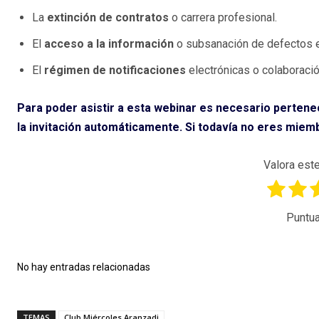
La
extinción de contratos
o carrera profesional.
El
acceso a la información
o subsanación de defectos e
El
régimen de notificaciones
electrónicas o colaboraci
Para poder asistir a esta webinar es necesario pertenec
la invitación automáticamente. Si todavía no eres miemb
Valora este
Puntua
No hay entradas relacionadas
TEMAS
Club Miércoles Aranzadi