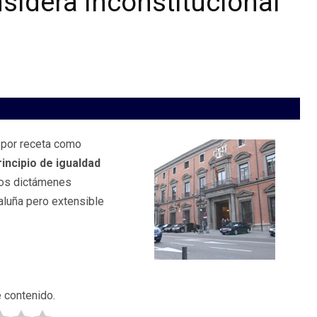
sidera inconstitucional
 por receta como
rincipio de igualdad
nos dictámenes
taluña pero extensible
 contenido.