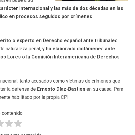
nal en base a su
car
á
cter internacional y las m
á
s de dos d
é
cadas en las
dico en procesos seguidos por cr
í
menes
erito o experto en Derecho espa
ñ
ol ante tribunales
de naturaleza penal,
y ha elaborado dict
á
menes ante
los Lores o la Comisi
ó
n Interamericana de Derechos
ternacional, tanto acusados como víctimas de crímenes que
itar la defensa de
Ernesto D
í
az-Bastien
en su causa. Para
nte habilitado por la propia CPI.
 contenido.