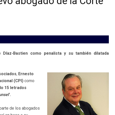
evo abogado de la Corte
e Díaz-Bastien como penalista y su también dilatada
sociados
,
Ernesto
cional (CPI)
como
lo 15 letrados
unsel
'
.
 parte de los abogados