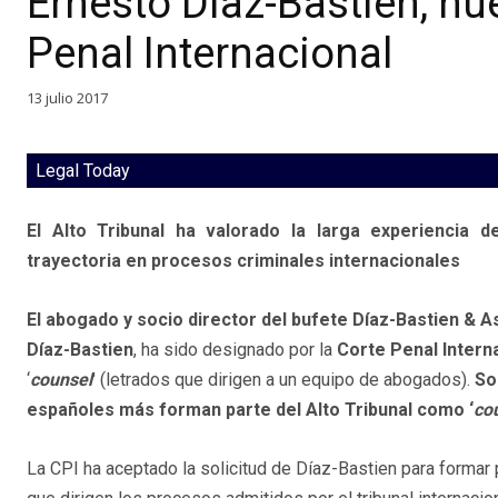
Ernesto Díaz-Bastien, nu
Penal Internacional
13 julio 2017
Legal Today
El Alto Tribunal ha valorado la larga experiencia d
trayectoria en procesos criminales internacionales
El abogado y socio director del bufete D
í
az-Bastien & A
D
í
az-Bastien
, ha sido designado por la
Corte Penal Interna
‘
counsel
' (letrados que dirigen a un equipo de abogados).
So
espa
ñ
oles m
á
s forman parte del Alto Tribunal como
‘
co
La CPI ha aceptado la solicitud de Díaz-Bastien para formar