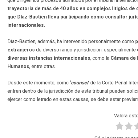
que dirigen los procesos admitidos por el tribunal internacio
trayectoria de m
á
s de 40 a
ñ
os en complejos litigios de 
que D
í
az-Bastien lleva participando como consultor jur
í
internacionales.
Díaz-Bastien, además, ha intervenido personalmente como
p
extranjeros
de diverso rango y jurisdicción, especialmente 
diversas instancias internacionales
, como la
C
á
mara de 
Humanos
, entre otras.
Desde este momento, como ‘
counsel
' de la Corte Penal In
entren dentro de la jurisdicción de este tribunal pueden solic
ejercer como letrado en estas causas, se debe estar previame
Valora este