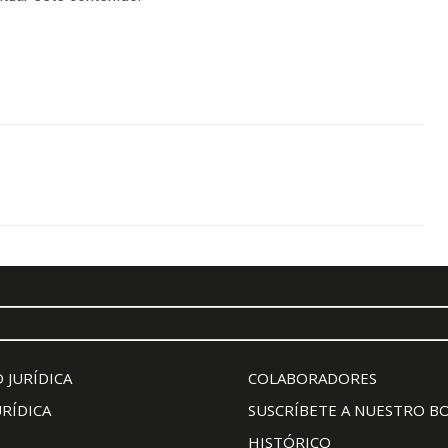
 JURÍDICA
COLABORADORES
URÍDICA
SUSCRÍBETE A NUESTRO B
HISTÓRICO