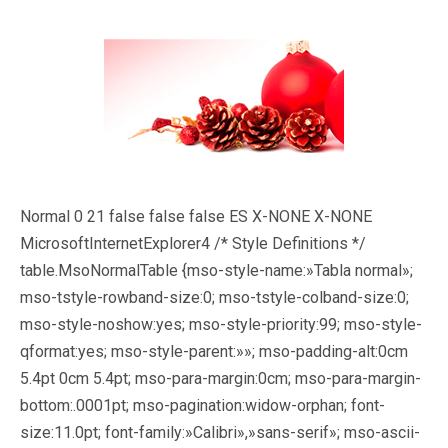
Normal 0 21 false false false ES X-NONE X-NONE
MicrosoftInternetExplorer4
/* Style Definitions */
table.MsoNormalTable {mso-style-name:»Tabla normal»;
mso-tstyle-rowband-size:0; mso-tstyle-colband-size:0;
mso-style-noshow:yes; mso-style-priority:99; mso-style-
qformat:yes; mso-style-parent:»»; mso-padding-alt:0cm
5.4pt 0cm 5.4pt; mso-para-margin:0cm; mso-para-margin-
bottom:.0001pt; mso-pagination:widow-orphan; font-
size:11.0pt; font-family:»Calibri»,»sans-serif»; mso-ascii-