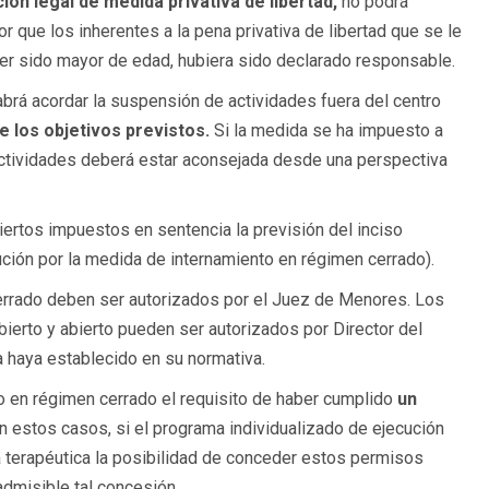
ión legal de medida privativa de libertad,
no podrá
 que los inherentes a la pena privativa de libertad que se le
ber sido mayor de edad, hubiera sido declarado responsable.
abrá acordar la suspensión de actividades fuera del centro
e los objetivos previstos.
Si la medida se ha impuesto a
ctividades deberá estar aconsejada desde una perspectiva
iertos impuestos en sentencia la previsión del inciso
ción por la medida de internamiento en régimen cerrado).
cerrado deben ser autorizados por el Juez de Menores. Los
ierto y abierto pueden ser autorizados por Director del
a haya establecido en su normativa.
o en régimen cerrado el requisito de haber cumplido
un
n estos casos, si el programa individualizado de ejecución
 terapéutica la posibilidad de conceder estos permisos
admisible tal concesión.