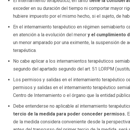
El internamiento terapéutico, en tanto
tiene la considerac
exceder en su duración del tiempo ni comportar mayor rigor
hubiere impuesto por el mismo hecho, si el sujeto, de ha
En el internamiento terapéutico en régimen semiabierto c
en atención a la evolución del menor
y el cumplimiento d
un menor amparado por una eximente, la suspensión de a
terapéutica.
No cabe aplicar a los internamientos terapéuticos semiab
segundo del apartado segundo del art. 51 LORPM (sustitu
Los permisos y salidas en el internamiento terapéutico 
permisos y salidas en el internamiento terapéutico semiab
Centro de Internamiento o el órgano que la entidad públic
Debe entenderse no aplicable al internamiento terapéutic
tercio de la medida para poder conceder permisos.
E
de la medida considera conveniente desde la perspectiva
antes del transcurso del primer tercio de la medida, será 