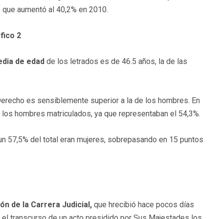
e que aumentó al 40,2% en 2010.
edia de edad
de los letrados es de 46.5 años, la de las
 Derecho es sensiblemente superior a la de los hombres. En
 los hombres matriculados, ya que representaban el 54,3%.
un 57,5% del total eran mujeres, sobrepasando en 15 puntos
n de la Carrera Judicial,
que hrecibió hace pocos días
 el transcurso de un acto presidido por Sus Majestades los