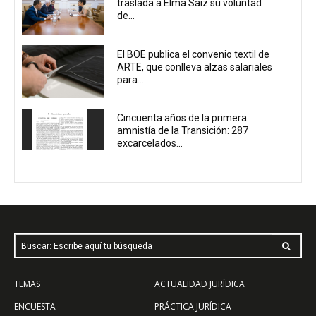
traslada a Elma Saiz su voluntad
de...
El BOE publica el convenio textil de
ARTE, que conlleva alzas salariales
para...
Cincuenta años de la primera
amnistía de la Transición: 287
excarcelados...
Buscar: Escribe aquí tu búsqueda
TEMAS
ACTUALIDAD JURÍDICA
ENCUESTA
PRÁCTICA JURÍDICA