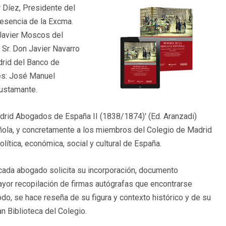
r Díez, Presidente del
resencia de la Excma.
 Javier Moscos del
 Sr. Don Javier Navarro
adrid del Banco de
res: José Manuel
Bustamante.
id Abogados de España II (1838/1874)' (Ed. Aranzadi)
pañola, y concretamente a los miembros del Colegio de Madrid
 política, económica, social y cultural de España.
e cada abogado solicita su incorporación, documento
ayor recopilación de firmas autógrafas que encontrarse
o, se hace reseña de su figura y contexto histórico y de su
n Biblioteca del Colegio.