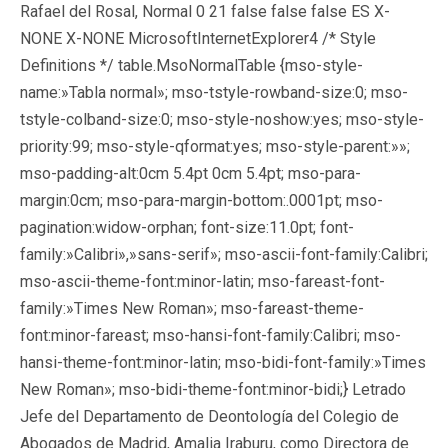
Rafael del Rosal,
Normal 0 21 false false false ES X-
NONE X-NONE MicrosoftInternetExplorer4
/* Style
Definitions */ table.MsoNormalTable {mso-style-
name:»Tabla normal»; mso-tstyle-rowband-size:0; mso-
tstyle-colband-size:0; mso-style-noshow:yes; mso-style-
priority:99; mso-style-qformat:yes; mso-style-parent:»»;
mso-padding-alt:0cm 5.4pt 0cm 5.4pt; mso-para-
margin:0cm; mso-para-margin-bottom:.0001pt; mso-
pagination:widow-orphan; font-size:11.0pt; font-
family:»Calibri»,»sans-serif»; mso-ascii-font-family:Calibri;
mso-ascii-theme-font:minor-latin; mso-fareast-font-
family:»Times New Roman»; mso-fareast-theme-
font:minor-fareast; mso-hansi-font-family:Calibri; mso-
hansi-theme-font:minor-latin; mso-bidi-font-family:»Times
New Roman»; mso-bidi-theme-font:minor-bidi;}
Letrado
Jefe del Departamento de Deontología del Colegio de
Abogados de Madrid
, Amalia Iraburu, como Directora de