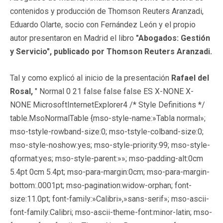
contenidos y producción de Thomson Reuters Aranzadi,
Eduardo Olarte, socio con Fernández León y el propio
autor presentaron en Madrid el libro
"Abogados: Gestión
y Servicio", publicado por Thomson Reuters Aranzadi.
Tal y como explicó al inicio de la presentación
Rafael del
Rosal,
"
Normal 0 21 false false false ES X-NONE X-
NONE MicrosoftInternetExplorer4
/* Style Definitions */
table.MsoNormalTable {mso-style-name:»Tabla normal»;
mso-tstyle-rowband-size:0; mso-tstyle-colband-size:0;
mso-style-noshow:yes; mso-style-priority:99; mso-style-
qformat:yes; mso-style-parent:»»; mso-padding-alt:0cm
5.4pt 0cm 5.4pt; mso-para-margin:0cm; mso-para-margin-
bottom:.0001pt; mso-pagination:widow-orphan; font-
size:11.0pt; font-family:»Calibri»,»sans-serif»; mso-ascii-
font-family:Calibri; mso-ascii-theme-font:minor-latin; mso-