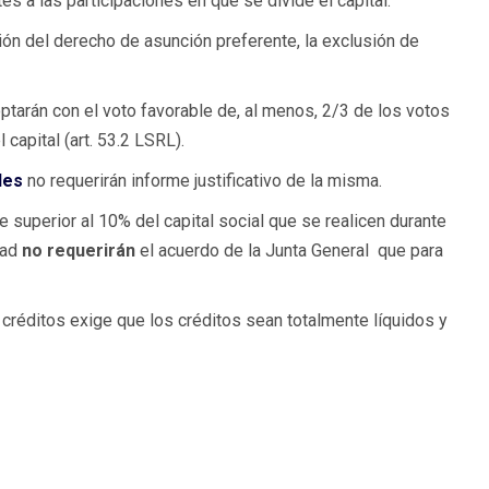
s a las participaciones en que se divide el capital.
ión del derecho de asunción preferente, la exclusión de
ptarán con el voto favorable de, al menos, 2/3 de los votos
capital (art. 53.2 LSRL).
les
no requerirán informe justificativo de la misma.
 superior al 10% del capital social que se realicen durante
dad
no requerirán
el acuerdo de la Junta General que para
créditos exige que los créditos sean totalmente líquidos y