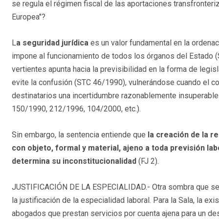
se regula el régimen fiscal de las aportaciones transfronter
Europea"?
L
a seguridad jurídica
es un valor fundamental en la ordenac
impone al funcionamiento de todos los órganos del Estado (
vertientes apunta hacia la previsibilidad en la forma de legis
evite la confusión (STC 46/1990), vulnerándose cuando el c
destinatarios una incertidumbre razonablemente insuperable 
150/1990, 212/1996, 104/2000, etc.).
Sin embargo, la sentencia entiende que
la creación de la r
con objeto, formal y material, ajeno a toda previsión lab
determina su inconstitucionalidad
(FJ 2).
JUSTIFICACIÓN DE LA ESPECIALIDAD.- Otra sombra que se pro
la justificación de la especialidad laboral. Para la Sala, la e
abogados que prestan servicios por cuenta ajena para un des