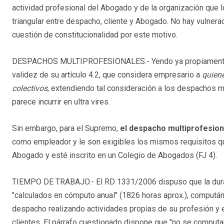
actividad profesional del Abogado y de la organización que l
triangular entre despacho, cliente y Abogado. No hay vulneraci
cuestión de constitucionalidad por este motivo.
DESPACHOS MULTIPROFESIONALES.- Yendo ya propiamente al 
validez de su artículo 4.2, que considera empresario a
quiene
colectivos
, extendiendo tal consideración a los despachos mul
parece incurrir en ultra vires.
Sin embargo, para el Supremo,
el despacho multiprofesion
como empleador y le son exigibles los mismos requisitos que
Abogado y esté inscrito en un Colegio de Abogados (FJ 4).
TIEMPO DE TRABAJO.- El RD 1331/2006 dispuso que la duració
"calculados en cómputo anual" (1826 horas aprox.), comput
despacho realizando actividades propias de su profesión y e
clientes. El párrafo cuestionado dispone que "no se computar