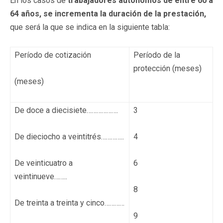
En los casos de
trabajadores autónomos de entre 60 a
64 años, se incrementa la duración de la prestación,
que será la que se indica en la siguiente tabla:
Período de cotización
Período de la
protección (meses)
(meses)
De doce a diecisiete……………….
3
De dieciocho a veintitrés…………..
4
De veinticuatro a
6
veintinueve……..
8
De treinta a treinta y cinco…………
9