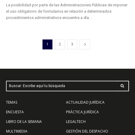
La posibilidad por parte de las Administraciones Públicas de imponer
el uso obligatorio de formularios en relación a determinados
procedimientos administrativos encuentra a día...
1
2
3
Buscar: Escribe aquí tu búsqueda
TEMAS
ACTUALIDAD JURÍDICA
ENCUESTA
PRÁCTICA JURÍDICA
LIBRO DE LA SEMANA
LEGALTECH
MULTIMEDIA
GESTIÓN DEL DESPACHO