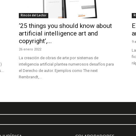
Rincón del Lector
R
‘25 things you should know about
E
artificial intelligence art and
a
copyright’,...
9 
26 enero 2022
La
fi
La creación de obras de arte por sistemas de
rá
i)
inteligencia artificial plantea numerosos desafíos para
...
el Derecho de autor. Ejemplos como The next
Rembrandt,...