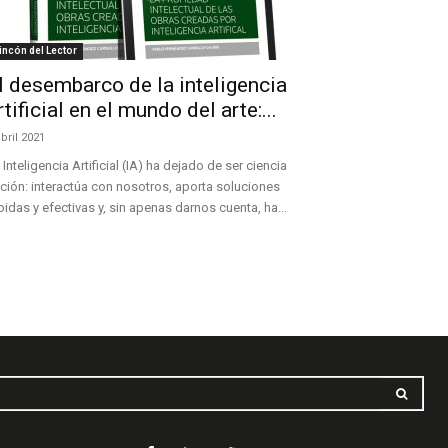
incón del Lector
l desembarco de la inteligencia
rtificial en el mundo del arte:...
abril 2021
 Inteligencia Artificial (IA) ha dejado de ser ciencia
cción: interactúa con nosotros, aporta soluciones
pidas y efectivas y, sin apenas darnos cuenta, ha...