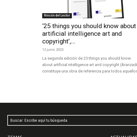
Rincón del Lector
‘25 things you should know about
artificial intelligence art and
copyright’,...
12 junio 2023
La segunda edición de 25 things you should know
about artificial intelligence art and copyright (Aranzad
constituye una obra de referencia para todos aquellos
Buscar: Escribe aquí tu búsqueda