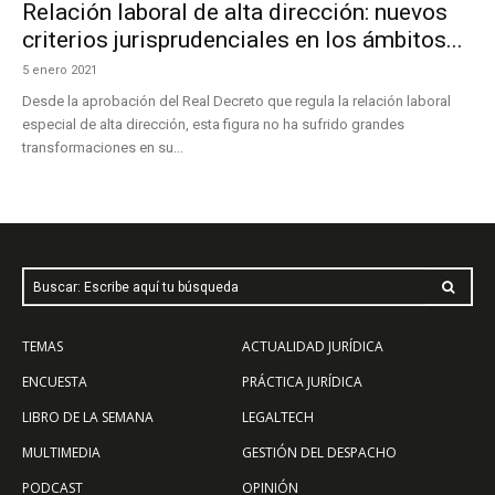
Relación laboral de alta dirección: nuevos
criterios jurisprudenciales en los ámbitos...
5 enero 2021
Desde la aprobación del Real Decreto que regula la relación laboral
especial de alta dirección, esta figura no ha sufrido grandes
transformaciones en su...
Buscar: Escribe aquí tu búsqueda
TEMAS
ACTUALIDAD JURÍDICA
ENCUESTA
PRÁCTICA JURÍDICA
LIBRO DE LA SEMANA
LEGALTECH
MULTIMEDIA
GESTIÓN DEL DESPACHO
PODCAST
OPINIÓN