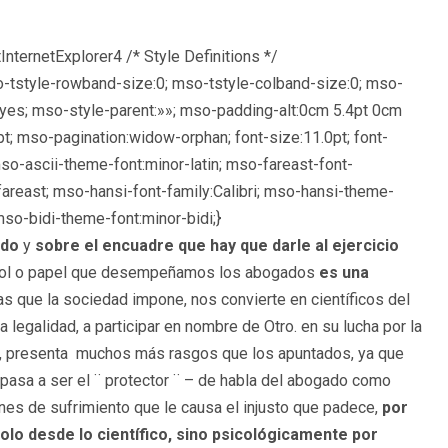
InternetExplorer4
/* Style Definitions */
-tstyle-rowband-size:0; mso-tstyle-colband-size:0; mso-
:yes; mso-style-parent:»»; mso-padding-alt:0cm 5.4pt 0cm
; mso-pagination:widow-orphan; font-size:11.0pt; font-
 mso-ascii-theme-font:minor-latin; mso-fareast-font-
reast; mso-hansi-font-family:Calibri; mso-hansi-theme-
so-bidi-theme-font:minor-bidi;}
ado
y
sobre el encuadre que hay que darle al ejercicio
rol o papel que desempeñamos los abogados
es una
as que la sociedad impone, nos convierte en científicos del
legalidad, a participar en nombre de Otro. en su lucha por la
vo ¨, presenta muchos más rasgos que los apuntados, ya que
o pasa a ser el ¨ protector ¨ – de habla del abogado como
ones de sufrimiento que le causa el injusto que padece,
por
olo desde lo científico, sino psicológicamente por