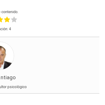
 contenido.
ción:
4
antiago
ltor psicológico