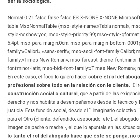
ser la sociológica.
Normal 0 21 false false false ES X-NONE X-NONE Microsoft
table.MsoNormalTable {mso-style-name:»Tabla normal»; mso
style-noshow:yes; mso-style-priority:99; mso-style-qformat
5.4pt; mso-para-margin:0cm; mso-para-margin-bottom:.0001pt
family:»Calibri»,»sans-serif»; mso-ascii-font-family:Calibri;
family:»Times New Roman»; mso-fareast-theme-font:minor-fa
font:minor-latin; mso-bidi-font-family:»Times New Roman»; m
En este caso, el foco lo quiero hacer
sobre el rol del abog
profesional sobre todo en la relación con le cliente.
El 
construcción social o cultural,
que a partir de las exigenci
derecho y nos habilita a desempeñarnos desde lo técnico y la 
justicia. Esta función social, desde el ¨ imaginario colecti
para el Otro (cliente, defendido, asesorado, etc.), el abogad
imagen de padre o madre -, el que lo apuntala en las situaci
lo tanto el rol del abogado hace que éste se ponga, no s