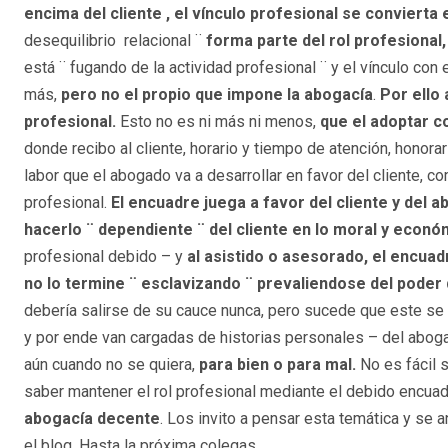
encima del cliente , el vínculo profesional se convierta
desequilibrio relacional ¨
forma parte del rol profesional,
está ¨ fugando de la actividad profesional ¨ y el vínculo con 
más,
pero no el propio que impone la abogacía
.
Por ello
profesional.
Esto no es ni más ni menos,
que el adoptar c
donde recibo al cliente, horario y tiempo de atención, honorar
labor que el abogado va a desarrollar en favor del cliente, c
profesional.
El encuadre juega a favor del cliente y del 
hacerlo ¨ dependiente ¨ del cliente en lo moral y econó
profesional debido – y
al asistido o asesorado, el encuad
no lo termine ¨ esclavizando ¨ prevaliendose del poder q
debería salirse de su cauce nunca, pero sucede que este se
y por ende van cargadas de historias personales – del aboga
aún cuando no se quiera,
para bien o para mal.
No es fácil 
saber mantener el rol profesional mediante el debido encua
abogacía decente
. Los invito a pensar esta temática y se
el blog. Hasta la próxima colegas.