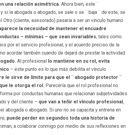
 en una relación asimétrica.
Ahora bien, este ¨
y si la abogada o abogado, se sale o se ¨ baja ¨ de este, se
el Otro (cliente, asesorado) pasaría a ser un vínculo humano
 aparece la necesidad de mantener el encuadre
onductas – mínimas – que sean invariables
, tales como
ios por el servicio profesional, y el acuerdo preciso de la
omo acordar también cuando de dejará de prestar la actividad
abogado.
Al profesional
lo mantiene en su rol, evita
mico
– este punto es lo que más debilita el vínculo
re le sirve de límite para que el ¨ abogado protector ¨
ue le otorga el rol.
Parecería que el rol profesional no
 forma por conductas humanas que relacionan subjetividades
do y del cliente –
que van a teñir el vínculo profesional
,
ser abogada o abogado. Si uno no se capacita y entrena en
dre,
puede perder en segundos toda una historia de
 animan, a colaborar conmigo por medio de sus reflexiones en