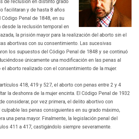
s de reclusión en distinto grado
o facilitaran y de hasta 8 años
l Código Penal de 1848, en su
n desde la reclusión temporal en
zada, la prisión mayor para la realización del aborto sin el
icas abortivas con su consentimiento. Las sucesivas
raron los supuestos del Código Penal de 1848 y se continuó
roduciéndose únicamente una modificación en las penas al
 el aborto realizado con el consentimiento de la mujer.
artículos 418, 419 y 527, el aborto con penas entre 2 y 4
ltar la deshonra de la mujer encinta. El Código Penal de 1932
e considerar, por vez primera, el delito abortivo con
l culpable las penas consiguientes en su grado máximo,
a una pena mayor. Finalmente, la legislación penal del
culos 411 a 417, castigándolo siempre severamente.