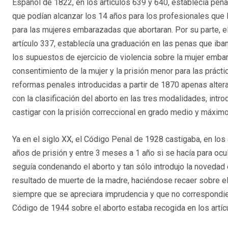
Español de 1822, en los artículos 639 y 640, establecía pena
que podían alcanzar los 14 años para los profesionales que l
para las mujeres embarazadas que abortaran. Por su parte, e
artículo 337, establecía una graduación en las penas que iba
los supuestos de ejercicio de violencia sobre la mujer embara
consentimiento de la mujer y la prisión menor para las práct
reformas penales introducidas a partir de 1870 apenas alte
con la clasificación del aborto en las tres modalidades, int
castigar con la prisión correccional en grado medio y máximo
Ya en el siglo XX, el Código Penal de 1928 castigaba, en los 
años de prisión y entre 3 meses a 1 año si se hacía para ocu
seguía condenando el aborto y tan sólo introdujo la novedad d
resultado de muerte de la madre, haciéndose recaer sobre e
siempre que se apreciara imprudencia y que no correspondier
Código de 1944 sobre el aborto estaba recogida en los artí