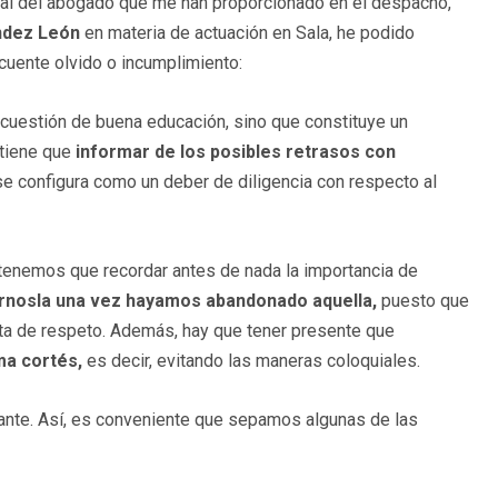
nal del abogado que me han proporcionado en el despacho,
ández León
en materia de actuación en Sala, he podido
cuente olvido o incumplimiento:
 cuestión de buena educación, sino que constituye un
 tiene que
informar de los posibles retrasos con
se configura como un deber de diligencia con respecto al
 tenemos que recordar antes de nada la importancia de
árnosla una vez hayamos abandonado aquella,
puesto que
alta de respeto. Además, hay que tener presente que
ma cortés,
es decir, evitando las maneras coloquiales.
ante. Así, es conveniente que sepamos algunas de las