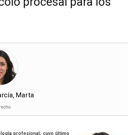
colo procesal para los
rcía, Marta
erecho
ogía profesional, cuyo último