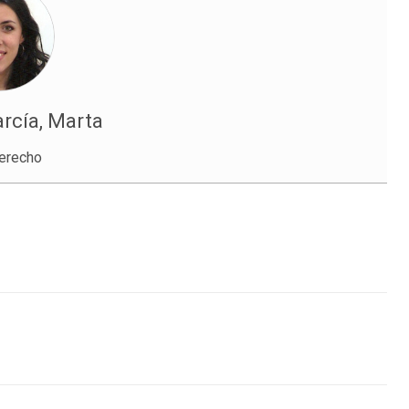
rcía, Marta
Derecho