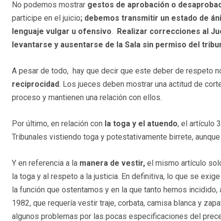
No podemos mostrar
gestos de aprobación o desaproba
participe en el juicio
; debemos transmitir un estado de áni
lenguaje vulgar u ofensivo
.
Realizar correcciones al J
levantarse y ausentarse de la Sala sin permiso del tribun
A pesar de todo, hay que decir que este deber de respeto no 
reciprocidad
. Los jueces deben mostrar una actitud de cort
proceso y mantienen una relación con ellos.
Por último, en relación con
la toga y el atuendo
, el artícul
Tribunales vistiendo toga y potestativamente birrete, aunqu
Y en referencia a la
manera de vestir,
el mismo artículo sol
la toga y al respeto a la justicia. En definitiva, lo que se e
la función que ostentamos y en la que tanto hemos incidido, a 
1982, que requería vestir traje, corbata, camisa blanca y zap
algunos problemas por las pocas especificaciones del precep