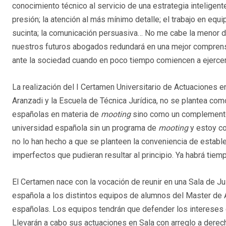
conocimiento técnico al servicio de una estrategia inteligent
presión; la atención al más mínimo detalle; el trabajo en equip
sucinta; la comunicación persuasiva… No me cabe la menor d
nuestros futuros abogados redundará en una mejor comprens
ante la sociedad cuando en poco tiempo comiencen a ejercer
La realización del I Certamen Universitario de Actuaciones e
Aranzadi y la Escuela de Técnica Jurídica, no se plantea como
españolas en materia de
mooting
sino como un complement
universidad española sin un programa de
mooting
y estoy co
no lo han hecho a que se planteen la conveniencia de establ
imperfectos que pudieran resultar al principio. Ya habrá tiemp
El Certamen nace con la vocación de reunir en una Sala de Ju
española a los distintos equipos de alumnos del Master de
españolas. Los equipos tendrán que defender los intereses q
Llevarán a cabo sus actuaciones en Sala con arreglo a dere