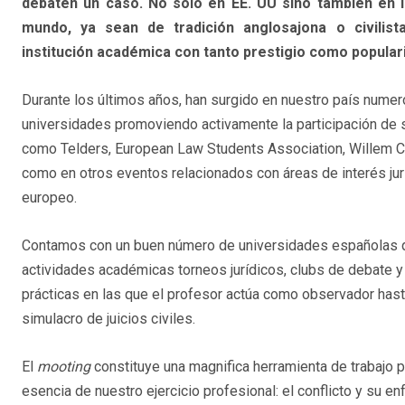
debaten un caso. No solo en EE. UU sino también en 
mundo, ya sean de tradición anglosajona o civilist
institución académica con tanto prestigio como popular
Durante los últimos años, han surgido en nuestro país numero
universidades promoviendo activamente la participación de
como Telders, European Law Students Association, Willem C. 
como en otros eventos relacionados con áreas de interés j
europeo.
Contamos con un buen número de universidades españolas 
actividades académicas torneos jurídicos, clubs de debate 
prácticas en las que el profesor actúa como observador hasta
simulacro de juicios civiles.
El
mooting
constituye una magnifica herramienta de trabajo p
esencia de nuestro ejercicio profesional: el conflicto y su enf