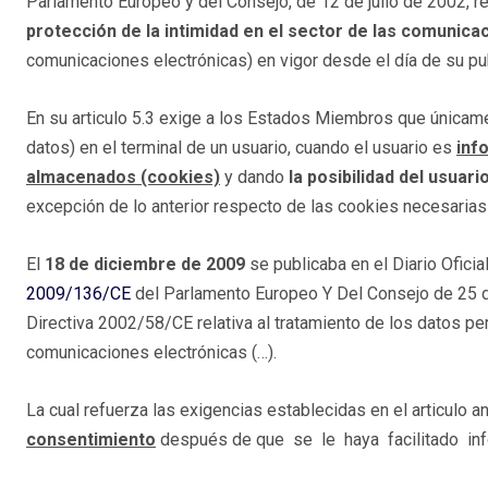
Parlamento Europeo y del Consejo, de 12 de julio de 2002, re
protección de la intimidad en el sector de las comunica
comunicaciones electrónicas) en vigor desde el día de su p
En su articulo 5.3 exige a los Estados Miembros que únicam
datos) en el terminal de un usuario, cuando el usuario es
inf
almacenados (cookies)
y dando
la posibilidad del usuari
excepción de lo anterior respecto de las cookies necesarias
El
18 de diciembre de 2009
se publicaba en el Diario Ofici
2009/136/CE
del Parlamento Europeo Y Del Consejo de 25 de
Directiva 2002/58/CE relativa al tratamiento de los datos per
comunicaciones electrónicas (…).
La cual refuerza las exigencias establecidas en el articulo a
consentimiento
después de que se le haya facilitado inf