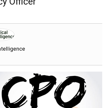
cy Officer
ntelligence