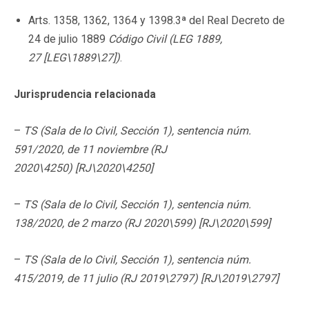
Arts. 1358, 1362, 1364 y 1398.3ª del Real Decreto de
24 de julio 1889
Código Civil
(
LEG 1889,
27
[LEG\1889\27]
)
.
Jurisprudencia relacionada
–
TS (Sala de lo Civil, Sección 1), sentencia núm.
591/2020, de 11 noviembre (RJ
2020\4250)
[RJ\2020\4250]
–
TS (Sala de lo Civil, Sección 1), sentencia núm.
138/2020, de 2 marzo (RJ 2020\599)
[RJ\2020\599]
–
TS (Sala de lo Civil, Sección 1), sentencia núm.
415/2019, de 11 julio (RJ 2019\2797)
[RJ\2019\2797]