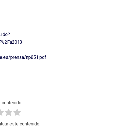
u.do?
2F%2Fa2013
ne.es/prensa/np851.pdf
 contenido.
tuar este contenido.