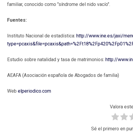
familiar, conocido como "síndrome del nido vacío".
Fuentes:
Instituto Nacional de estadística:
http://www.ine.es/jaxi/men
type=pcaxis&file=pcaxis&path=%2Ft18%2Fp420%2Fp01%
Estudio sobre natalidad y tasa de matrimonios:
http://www.i
AEAFA (Asociación española de Abogados de familia)
Web
elperiodico.com
Valora este
Sé el primero en pun