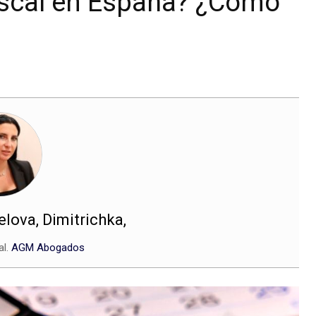
iscal en España? ¿Cómo
ova, Dimitrichka,
al.
AGM Abogados