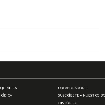
 JURÍDICA
COLABORADORES
URÍDICA
SUSCRÍBETE A NUESTRO B
HISTÓRICO