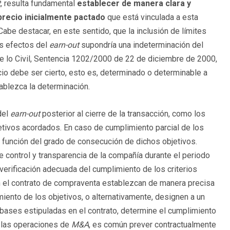
t
, resulta fundamental
establecer de manera clara y
 precio inicialmente pactado
que está vinculada a esta
Cabe destacar, en este sentido, que la inclusión de límites
os efectos del
earn-out
supondría una indeterminación del
de lo Civil, Sentencia 1202/2000 de 22 de diciembre de 2000,
cio debe ser cierto, esto es, determinado o determinable a
ablezca la determinación.
del
earn-out
posterior al cierre de la transacción, como los
etivos acordados. En caso de cumplimiento parcial de los
 función del grado de consecución de dichos objetivos.
control y transparencia de la compañía durante el periodo
 verificación adecuada del cumplimiento de los criterios
en el contrato de compraventa establezcan de manera precisa
miento de los objetivos, o alternativamente, designen a un
 bases estipuladas en el contrato, determine el cumplimiento
En las operaciones de
M&A
, es común prever contractualmente