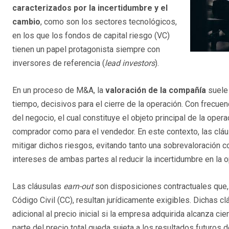
caracterizados por la incertidumbre y el
cambio
, como son los sectores tecnológicos,
en los que los fondos de capital riesgo (VC)
tienen un papel protagonista siempre con
inversores de referencia (
lead investors
).
En un proceso de M&A, la
valoración de la compañía
suele 
tiempo, decisivos para el cierre de la operación. Con frecuen
del negocio, el cual constituye el objeto principal de la oper
comprador como para el vendedor. En este contexto, las clá
mitigar dichos riesgos, evitando tanto una sobrevaloración 
intereses de ambas partes al reducir la incertidumbre en la o
Las cláusulas
earn-out
son disposiciones contractuales que, c
Código Civil (CC), resultan jurídicamente exigibles. Dichas c
adicional al precio inicial si la empresa adquirida alcanza ci
parte del precio total queda sujeta a los resultados futuros d