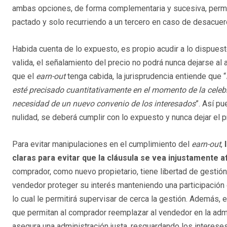
ambas opciones, de forma complementaria y sucesiva, permit
pactado y solo recurriendo a un tercero en caso de desacuer
Habida cuenta de lo expuesto, es propio acudir a lo dispuesto 
valida, el señalamiento del precio no podrá nunca dejarse al a
que el
earn-out
tenga cabida, la jurisprudencia entiende que “
esté precisado cuantitativamente en el momento de la celeb
necesidad de un nuevo convenio de los interesados
”. Así pu
nulidad, se deberá cumplir con lo expuesto y nunca dejar el pr
Para evitar manipulaciones en el cumplimiento del
earn-out
,
l
claras para evitar que la cláusula se vea injustamente 
comprador, como nuevo propietario, tiene libertad de gestión
vendedor proteger su interés manteniendo una participación 
lo cual le permitirá supervisar de cerca la gestión. Además, e
que permitan al comprador reemplazar al vendedor en la admin
asegura una administración justa, resguardando los interese