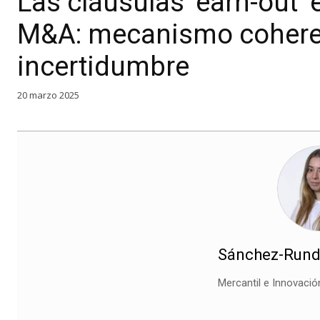
Las cláusulas ‘earn-out’
M&A: mecanismo cohere
incertidumbre
20 marzo 2025
Sánchez-Runde
Mercantil e Innovaci