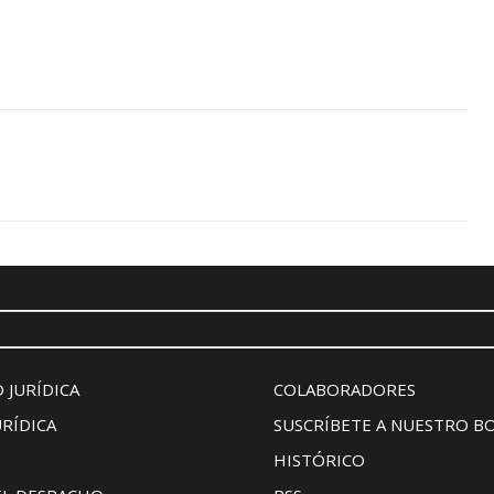
 JURÍDICA
COLABORADORES
URÍDICA
SUSCRÍBETE A NUESTRO B
HISTÓRICO