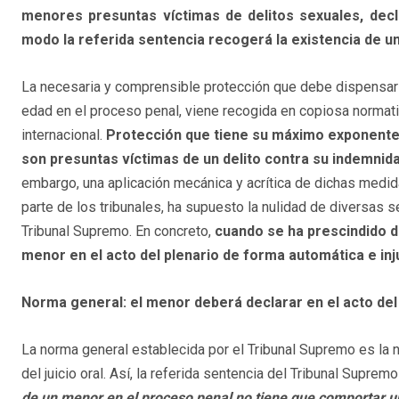
menores presuntas víctimas de delitos sexuales, decla
modo la referida sentencia recogerá la existencia de un
La necesaria y comprensible protección que debe dispensa
edad en el proceso penal, viene recogida en copiosa normat
internacional.
Protección que tiene su máximo exponent
son presuntas víctimas de un delito contra su indemnid
embargo, una aplicación mecánica y acrítica de dichas medid
parte de los tribunales, ha supuesto la nulidad de diversas s
Tribunal Supremo. En concreto,
cuando se ha prescindido d
menor en el acto del plenario de forma automática e inj
Norma general: el menor deberá declarar en el acto del 
La norma general establecida por el Tribunal Supremo es la
del juicio oral. Así, la referida sentencia del Tribunal Suprem
de un menor en el proceso penal no tiene que comportar un