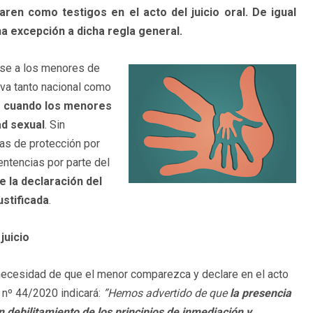
ren como testigos en el acto del juicio oral. De igual
a excepción a dicha regla general.
rse a los menores de
iva tanto nacional como
e cuando los menores
ad sexual
. Sin
as de protección por
entencias por parte del
e la declaración del
ustificada
.
juicio
 necesidad de que el menor comparezca y declare en el acto
o nº 44/2020 indicará:
”Hemos advertido de que
la presencia
 debilitamiento de los principios de inmediación y