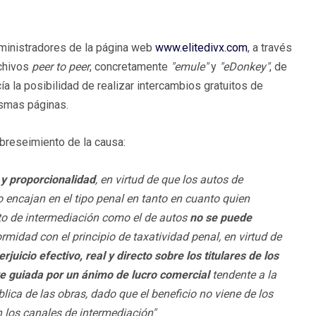
administradores de la página web
www.elitedivx.com
, a través
chivos
peer to peer
, concretamente
"emule"
y
"eDonkey"
, de
ía la posibilidad de realizar intercambios gratuitos de
ismas páginas.
breseimiento de la causa:
 y proporcionalidad
, en virtud de que los autos de
 encajan en el tipo penal en tanto en cuanto quien
cto de intermediación como el de autos
no se puede
midad con el principio de taxatividad penal, en virtud de
juicio efectivo, real y directo sobre los titulares de los
ve guiada por un ánimo de lucro comercial
tendente a la
ica de las obras, dado que el beneficio no viene de los
n los canales de intermediación"