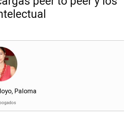
cargas peer to peer y los
telectual
Hoyo, Paloma
abogados