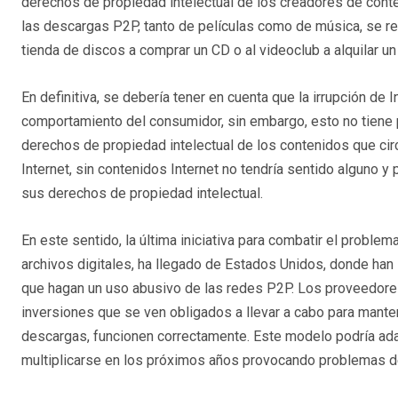
derechos de propiedad intelectual de los creadores de cont
las descargas P2P, tanto de películas como de música, se re
tienda de discos a comprar un CD o al videoclub a alquilar u
En definitiva, se debería tener en cuenta que la irrupción de 
comportamiento del consumidor, sin embargo, esto no tiene por
derechos de propiedad intelectual de los contenidos que cir
Internet, sin contenidos Internet no tendría sentido alguno 
sus derechos de propiedad intelectual.
En este sentido, la última iniciativa para combatir el proble
archivos digitales, ha llegado de Estados Unidos, donde han 
que hagan un uso abusivo de las redes P2P. Los proveedores
inversiones que se ven obligados a llevar a cabo para mante
descargas, funcionen correctamente. Este modelo podría ad
multiplicarse en los próximos años provocando problemas de