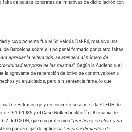
la falta de pautas concretas delimitativas de dicho ladrón con
dad y cuyo ponente fue el Sr. Valdés Dal-Ré, resuelve una
al de Barcelona sobre el tipo penal formado por cuatro faltas
ara apreciar la reiteración, se atenderá al número de
a proximidad temporal de las mismas
". Según la Audiencia, el
e la agravante de reiteración delictiva se construya bien a
 hechos ya enjuiciados, pero sin sentencia firme, lo que
Tribunal de Estrasburgo y en concreto se alude a la STEDH de
ia, de 9-10-1985 y el Caso Nölkenbockhoff c. Alemania de
 6.2 del CEDH, que una protección "
práctica y efectiva, y no
ta no pueda dejar de aplicarse "
en procedimientos de