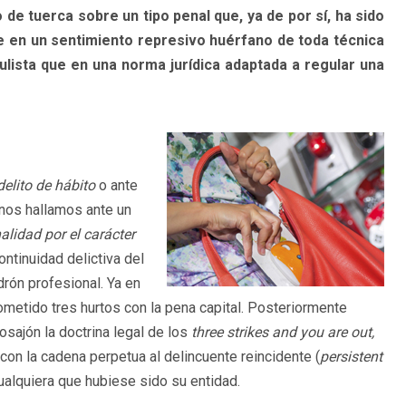
 de tuerca sobre un tipo penal que, ya de por sí, ha sido
 en un sentimiento represivo huérfano de toda técnica
ulista que en una norma jurídica adaptada a regular una
delito de hábito
o ante
, nos hallamos ante un
nalidad por el carácter
ntinuidad delictiva del
drón profesional. Ya en
ometido tres hurtos
con la pena capital. Posteriormente
osajón la doctrina legal de los
three strikes and you are out,
con la cadena perpetua al delincuente reincidente (
persistent
te cualquiera que hubiese sido su entidad.