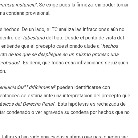
rimera instancia
". Se exige pues la firmeza, sin poder tomar
na condena provisional.
de hechos. De un lado, el TC analiza las infracciones aún no
 dentro del
tabestand
del tipo. Desde el punto de vista del
a entiende que el precepto cuestionado alude a "
hechos
pecto de los que se despliegue en un mismo proceso una
 probados
". Es decir, que todas esas infracciones se juzguen
ón.
enjuiciadas
" "
difícilmente
" pueden identificarse con
 entonces se estaría ante una interpretación del precepto que
ásicos del Derecho Penal
". Esta hipótesis es rechazada de
ltar condenado o ver agravada su condena por hechos que no
s faltas ya han sido enjuiciadas y afirma que para pueden ser