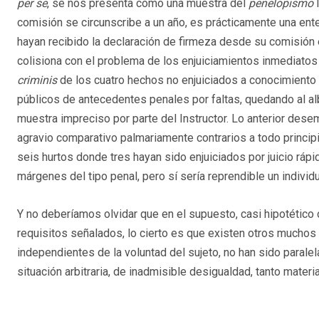
per se
, se nos presenta como una muestra del
penelopismo
l
comisión se circunscribe a un año, es prácticamente una ent
hayan recibido la declaración de firmeza desde su comisión e
colisiona con el problema de los enjuiciamientos inmediatos 
criminis
de los cuatro hechos no enjuiciados a conocimiento 
públicos de antecedentes penales por faltas, quedando al albu
muestra impreciso por parte del Instructor. Lo anterior de
agravio comparativo palmariamente contrarios a todo principi
seis hurtos donde tres hayan sido enjuiciados por juicio rápid
márgenes del tipo penal, pero sí sería reprendible un indivi
Y no deberíamos olvidar que en el supuesto, casi hipotético
requisitos señalados, lo cierto es que existen otros mucho
independientes de la voluntad del sujeto, no han sido para
situación arbitraria, de inadmisible desigualdad, tanto materia