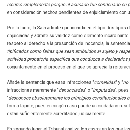
recurso simplemente porque el acusado fue condenado en p
en consideración hechos pendientes de enjuiciamiento con u
Por lo tanto, la Sala admite que incardinen el tipo dos tipos 
enjuiciadas y admite su validez como elemento incardinante
respeto al derecho a la presunción de inocencia, la sentenci
tipificados como faltas que sean atribuidos al sujeto y res
actividad probatoria específica que conduzca a declararlos
conjuntamente en el proceso en el que se aprecia la reiteraci
Añade la sentencia que esas infracciones "
cometidas
" y "
no 
infracciones meramente "
denunciadas
" o "
imputadas
", pues
"
desconoce absolutamente los principios constitucionales b
forma tajante, pues en ningún caso puede un ciudadano resu
están suficientemente acreditados judicialmente.
En segundo lugar, el Tribunal analiza los casos en los que la