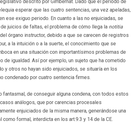
egislativo descrito por Gimbernat. Dado que el periodo de
elequia esperar que las cuatro sentencias, una vez apeladas,
n ese exiguo periodo. En cuanto a las no enjuiciadas, se
de juicios de faltas, el problema de cómo llega la
notitia
del órgano instructor, debido a que se carecen de registros
r, a la intuición o a la suerte, el conocimiento que se
semboca en una situación con importantísimos problemas de
o de igualdad. Así por ejemplo, un sujeto que ha cometido
o y otros no hayan sido enjuiciados, se situaría en los
duo condenado por cuatro sentencia firmes.
 o fantasmal, de conseguir alguna condena, con todos estos
s casos análogos, que por carencias procesales
lelamente enjuiciados de la misma manera, generándose una
l como formal, interdicta en los art.9.3 y 14 de la CE.