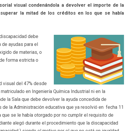
orial visual condenándola a devolver el importe de la
superar la mitad de los créditos en los que se había
 discapacidad debe
n de ayudas para el
igido de materias, o
de forma estricta o
d visual del 47% desde
atriculado en Ingeniería Química Industrial ni en la
iende la Sala que debe devolver la ayuda concedida de
 de la Administración educativa que ya resolvió en fecha 11
 que se le había otorgado por no cumplir el requisito de
udiante alegó durante el procedimiento que la discapacidad
capacidad ) siendo el motivo por el que no está en igualdad