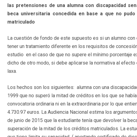
las pretensiones de una alumna con discapacidad sens
beca universitaria concedida en base a que no pudo 
matriculado
La cuestión de fondo de este supuesto es si un alumno con
tener un tratamiento diferente en los requisitos de concesió
estudio en el caso de que no supere el mínimo porcentaje ex
dicho de otro modo, si debe aplicarse la normativa al efecto 
laxa.
Los hechos son los siguientes: alumna con una discapacida
1999 que no superó la mitad de créditos en los que se había m
convocatoria ordinaria ni en la extraordinaria por lo que ent
4.730.97 euros. La Audiencia Nacional estima los argumentos
de junio de 2015 que la estudiante tenía que devolver la beca
superación de la mitad de los créditos matriculados. La est
que tiene limita su capacidad ( aportando certificado de dis