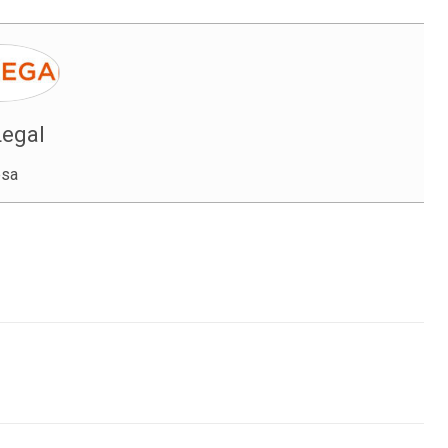
egal
sa