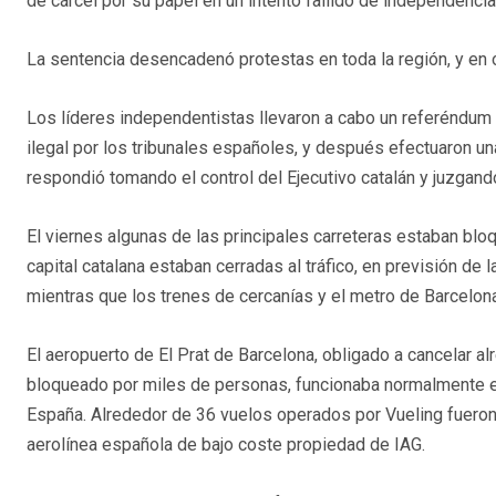
de cárcel por su papel en un intento fallido de independenci
La sentencia desencadenó protestas en toda la región, y en 
Los líderes independentistas llevaron a cabo un referéndum
ilegal por los tribunales españoles, y después efectuaron u
respondió tomando el control del Ejecutivo catalán y juzgando
El viernes algunas de las principales carreteras estaban blo
capital catalana estaban cerradas al tráfico, en previsión de
mientras que los trenes de cercanías y el metro de Barcelona
El aeropuerto de El Prat de Barcelona, obligado a cancelar
bloqueado por miles de personas, funcionaba normalmente e
España. Alrededor de 36 vuelos operados por Vueling fueron c
aerolínea española de bajo coste propiedad de IAG.