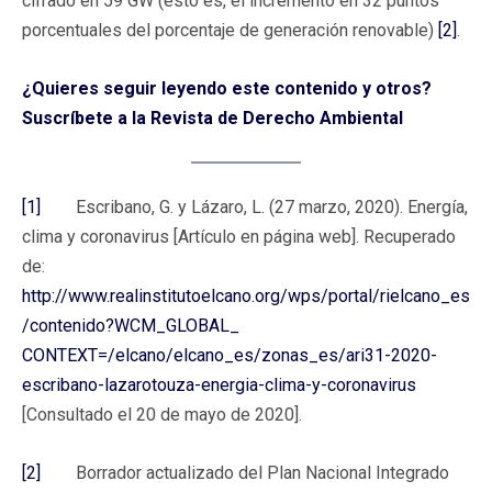
cifrado en 59 GW (esto es, el incremento en 32 puntos
porcentuales del porcentaje de generación renovable)
[2]
.
¿Quieres seguir leyendo este contenido y otros?
Suscríbete a la Revista de Derecho Ambiental
[1]
Escribano, G. y Lázaro, L. (27 marzo, 2020). Energía,
clima y coronavirus [Artículo en página web]. Recuperado
de:
http://www.realinstitutoelcano.org/wps/portal/rielcano_es
/contenido?WCM_GLOBAL_
CONTEXT=/elcano/elcano_es/zonas_es/ari31-2020-
escribano-lazarotouza-energia-clima-y-coronavirus
[Consultado el 20 de mayo de 2020].
[2]
Borrador actualizado del Plan Nacional Integrado