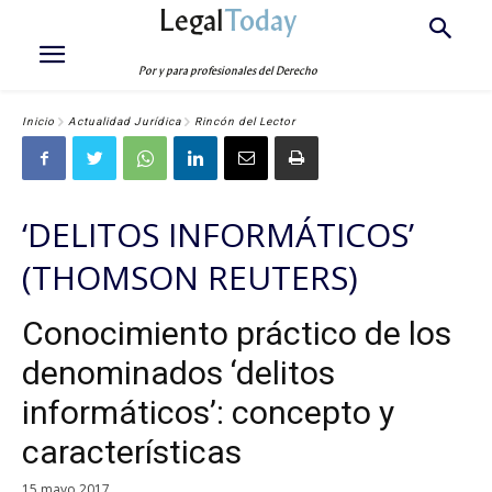
Legal
Today
Por y para profesionales del Derecho
Inicio
Actualidad Jurídica
Rincón del Lector
‘DELITOS INFORMÁTICOS’
(THOMSON REUTERS)
Conocimiento práctico de los
denominados ‘delitos
informáticos’: concepto y
características
15 mayo 2017