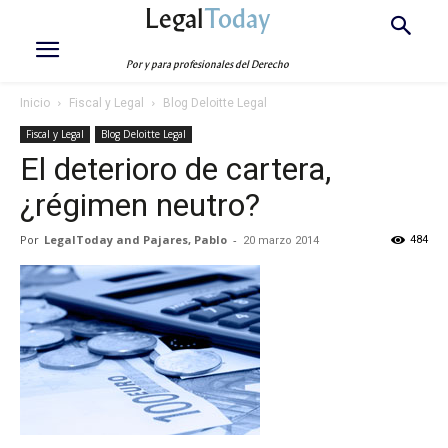
Legal
Today
Por y para profesionales del Derecho
Inicio
Fiscal y Legal
Blog Deloitte Legal
Fiscal y Legal
Blog Deloitte Legal
El deterioro de cartera,
¿régimen neutro?
Por
LegalToday and Pajares, Pablo
-
484
20 marzo 2014