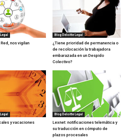
 Legal
Blog Deloitte Legal
 Red, nos vigilan
¿Tiene prioridad de permanencia o
de recolocación la trabajadora
embarazada en un Despido
Colectivo?
 Legal
Blog Deloitte Legal
cales y vacaciones
Lexnet: notificaciones telemática y
su traducción en cómputo de
plazos procesales