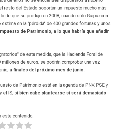
os de ellos no se encuentren dispuestos a hacerlo
del resto del Estado soportan un impuesto mucho más
xodo de que se produjo en 2008, cuando sólo Guipúzcoa
 estima en la "pérdida" de 400 grandes fortunas y unos
Impuesto de Patrimonio, a lo que habría que añadir
igratorios" de esta medida, que la Hacienda Foral de
9 millones de euros, se podrán comprobar una vez
onio,
a finales del próximo mes de junio.
puesto de Patrimonio está en la agenda de PNV, PSE y
 el IS, s
i bien cabe plantearse si será demasiado
a este contenido.