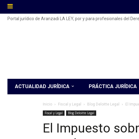
Portal jurídico de Aranzadi LA LEY, por y para profesionales del De
ACTUALIDAD JURÍDICA
PRÁCTICA JURÍDICA
Inicio
Fiscal y Legal
Blog Deloitte Legal
El Impu
Fiscal y Legal
Blog Deloitte Legal
El Impuesto sobr