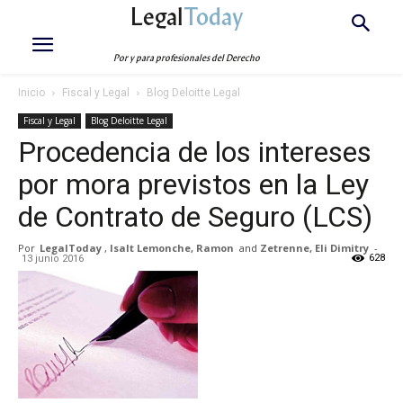
Legal
Today
Por y para profesionales del Derecho
Inicio
Fiscal y Legal
Blog Deloitte Legal
Fiscal y Legal
Blog Deloitte Legal
Procedencia de los intereses
por mora previstos en la Ley
de Contrato de Seguro (LCS)
Por
LegalToday
,
Isalt Lemonche, Ramon
and
Zetrenne, Eli Dimitry
-
628
13 junio 2016