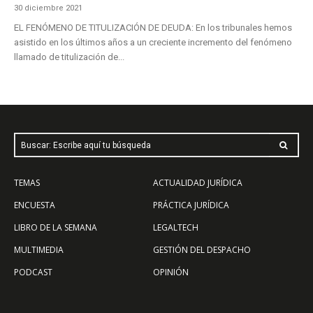
30 diciembre 2021
EL FENÓMENO DE TITULIZACIÓN DE DEUDA: En los tribunales hemos
asistido en los últimos años a un creciente incremento del fenómeno
llamado de titulización de...
Buscar: Escribe aquí tu búsqueda
TEMAS
ACTUALIDAD JURÍDICA
ENCUESTA
PRÁCTICA JURÍDICA
LIBRO DE LA SEMANA
LEGALTECH
MULTIMEDIA
GESTIÓN DEL DESPACHO
PODCAST
OPINIÓN