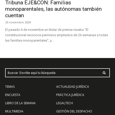
Tribuna EJE&CON: Familias
monoparentales, las autónomas también
cuentan
25 noviembre 2024
El pasado 6 de noviembre un titular de prensa rezaba “El
constitucional reconoce permisos ampliados de 26 semanas a todas
las familias monoparentales”, y...
Buscar: Escribe aquí tu búsqueda
TEMAS
ACTUALIDAD JURÍDICA
ENCUESTA
PRÁCTICA JURÍDICA
LIBRO DE LA SEMANA
LEGALTECH
MULTIMEDIA
GESTIÓN DEL DESPACHO