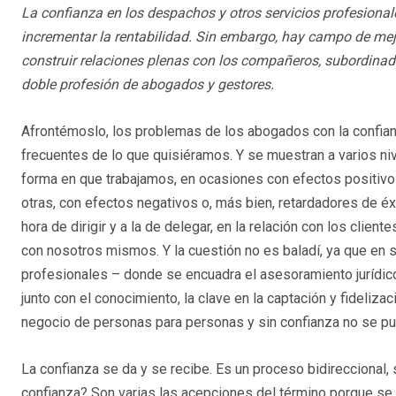
La confianza en los despachos y otros servicios profesionale
incrementar la rentabilidad. Sin embargo, hay campo de mej
construir relaciones plenas con los compañeros, subordinad
doble profesión de abogados y gestores.
Afrontémoslo, los problemas de los abogados con la confi
frecuentes de lo que quisiéramos. Y se muestran a varios ni
forma en que trabajamos, en ocasiones con efectos positiv
otras, con efectos negativos o, más bien, retardadores de éxi
hora de dirigir y a la de delegar, en la relación con los cliente
con nosotros mismos. Y la cuestión no es baladí, ya que en 
profesionales – donde se encuadra el asesoramiento jurídico
junto con el conocimiento, la clave en la captación y fidelizaci
negocio de personas para personas y sin confianza no se pue
La confianza se da y se recibe. Es un proceso bidireccional,
confianza? Son varias las acepciones del término porque se 