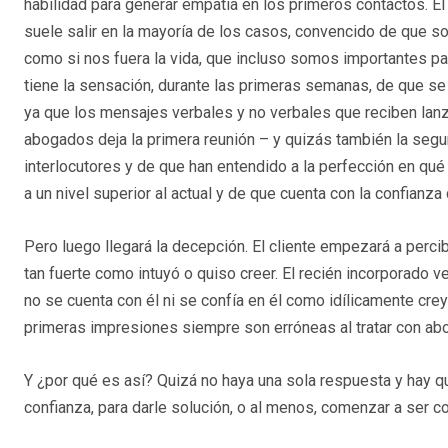
habilidad para generar empatía en los primeros contactos. E
suele salir en la mayoría de los casos, convencido de que 
como si nos fuera la vida, que incluso somos importantes par
tiene la sensación, durante las primeras semanas, de que se v
ya que los mensajes verbales y no verbales que reciben lanz
abogados deja la primera reunión – y quizás también la seg
interlocutores y de que han entendido a la perfección en qué 
a un nivel superior al actual y de que cuenta con la confianza 
Pero luego llegará la decepción. El cliente empezará a percib
tan fuerte como intuyó o quiso creer. El recién incorporado 
no se cuenta con él ni se confía en él como idílicamente crey
primeras impresiones siempre son erróneas al tratar con ab
Y ¿por qué es así? Quizá no haya una sola respuesta y hay q
confianza, para darle solución, o al menos, comenzar a ser c