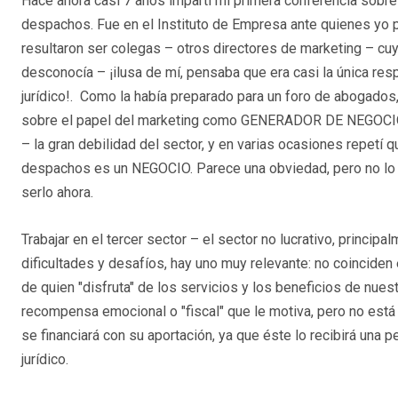
Hace ahora casi 7 años impartí mi primera conferencia sobre
despachos. Fue en el Instituto de Empresa ante quienes yo
resultaron ser colegas – otros directores de marketing – cu
desconocía – ¡ilusa de mí, pensaba que era casi la única re
jurídico!. Como la había preparado para un foro de abogados
sobre el papel del marketing como GENERADOR DE NEGOCIO 
– la gran debilidad del sector, y en varias ocasiones repetí 
despachos es un NEGOCIO. Parece una obviedad, pero no lo 
serlo ahora.
Trabajar en el tercer sector – el sector no lucrativo, princi
dificultades y desafíos, hay uno muy relevante: no coincide
de quien "disfruta" de los servicios y los beneficios de nues
recompensa emocional o "fiscal" que le motiva, pero no está
se financiará con su aportación, ya que éste lo recibirá una 
jurídico.