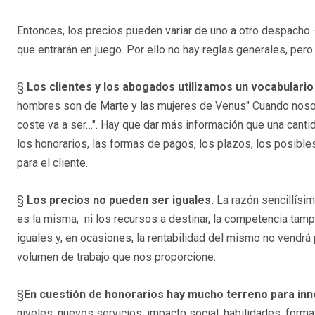
Entonces, los precios pueden variar de uno a otro despacho 
que entrarán en juego. Por ello no hay reglas generales, pero 
§
Los clientes y los abogados utilizamos un vocabulario 
hombres son de Marte y las mujeres de Venus" Cuando nosot
coste va a ser…". Hay que dar más información que una cantid
los honorarios, las formas de pagos, los plazos, los posible
para el cliente.
§
Los precios no pueden ser iguales.
La razón sencillísim
es la misma, ni los recursos a destinar, la competencia ta
iguales y, en ocasiones, la rentabilidad del mismo no vendrá 
volumen de trabajo que nos proporcione.
§
En cuestión de honorarios hay mucho terreno para inn
niveles: nuevos servicios, impacto social, habilidades, forma