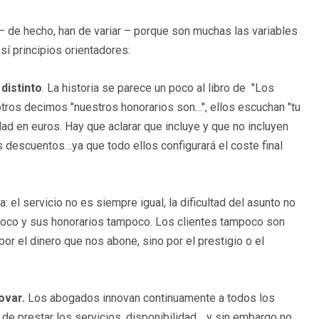
– de hecho, han de variar – porque son muchas las variables
sí principios orientadores:
distinto
. La historia se parece un poco al libro de "Los
ros decimos "nuestros honorarios son…", ellos escuchan "tu
ad en euros. Hay que aclarar que incluye y que no incluyen
s descuentos…ya que todo ellos configurará el coste final
a: el servicio no es siempre igual, la dificultad del asunto no
mpoco y sus honorarios tampoco. Los clientes tampoco son
por el dinero que nos abone, sino por el prestigio o el
ovar.
Los abogados innovan continuamente a todos los
 de prestar los servicios, disponibilidad… y sin embargo no