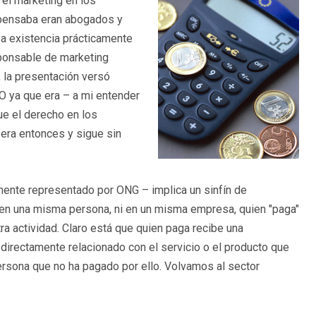
 el marketing en los
 pensaba eran abogados y
ya existencia prácticamente
sponsable de marketing
, la presentación versó
ya que era – a mi entender
que el derecho en los
era entonces y sigue sin
palmente representado por ONG – implica un sinfín de
n en una misma persona, ni en un misma empresa, quien "paga"
tra actividad. Claro está que quien paga recibe una
 directamente relacionado con el servicio o el producto que
persona que no ha pagado por ello. Volvamos al sector