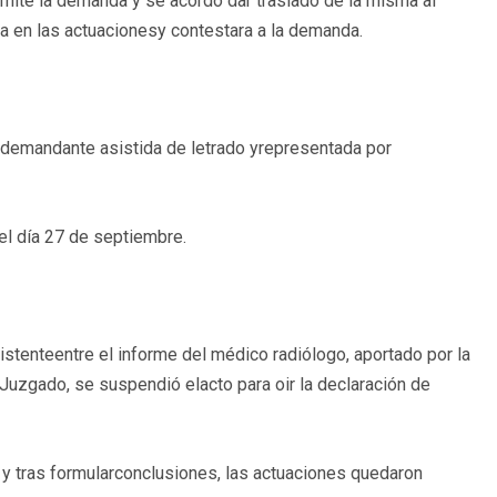
mite la demanda y se acordó dar traslado de la misma al
ra en las actuacionesy contestara a la demanda.
e demandante asistida de letrado yrepresentada por
el día 27 de septiembre.
xistenteentre el informe del médico radiólogo, aportado por la
uzgado, se suspendió elacto para oir la declaración de
 y tras formularconclusiones, las actuaciones quedaron