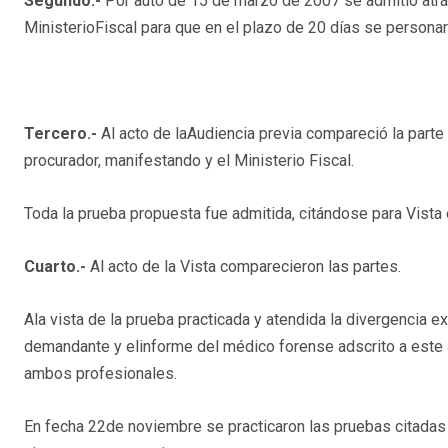
Segundo.-
Por auto de 15 de marzo de 2007 se admitió atrá
MinisterioFiscal para que en el plazo de 20 días se persona
Tercero.-
Al acto de laAudiencia previa compareció la part
procurador, manifestando y el Ministerio Fiscal.
Toda la prueba propuesta fue admitida, citándose para Vista 
Cuarto.-
Al acto de la Vista comparecieron las partes.
Ala vista de la prueba practicada y atendida la divergencia e
demandante y elinforme del médico forense adscrito a este J
ambos profesionales.
En fecha 22de noviembre se practicaron las pruebas citadas