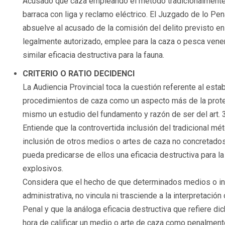
Acusado que caza empleando el método tradicionalment
barraca con liga y reclamo eléctrico. El Juzgado de lo Pe
absuelve al acusado de la comisión del delito previsto en 
legalmente autorizado, emplee para la caza o pesca vene
similar eficacia destructiva para la fauna.
CRITERIO O RATIO DECIDENCI
La Audiencia Provincial toca la cuestión referente al esta
procedimientos de caza como un aspecto más de la protecc
mismo un estudio del fundamento y razón de ser del art. 
Entiende que la controvertida inclusión del tradicional mé
inclusión de otros medios o artes de caza no concretados,
pueda predicarse de ellos una eficacia destructiva para l
explosivos.
Considera que el hecho de que determinados medios o in
administrativa, no vincula ni trasciende a la interpretació
Penal y que la análoga eficacia destructiva que refiere dic
hora de calificar un medio o arte de caza como penalmen