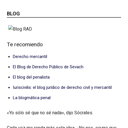
BLOG
Te recomiendo
Derecho mercantil
El Blog de Derecho Público de Sevach
El blog del penalista
Iuriscivilis: el blog jurídico de derecho civil y mercantil
La blogmática penal
«Yo sólo sé que no sé nada», dijo Sócrates.
Cada vez me ronda más esta idea. ¿No nos ocurre que