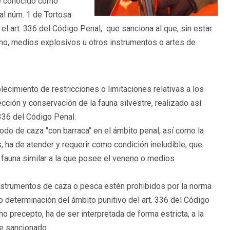
e conocido como
nal núm. 1 de Tortosa
el art. 336 del Código Penal, que sanciona al que, sin estar
no, medios explosivos u otros instrumentos o artes de
blecimiento de restricciones o limitaciones relativas a los
ión y conservación de la fauna silvestre, realizado así
336 del Código Penal.
todo de caza "con barraca" en el ámbito penal, así como la
 ha de atender y requerir como condición ineludible, que
a fauna similar a la que posee el veneno o medios
strumentos de caza o pesca estén prohibidos por la norma
n o determinación del ámbito punitivo del art. 336 del Código
ho precepto, ha de ser interpretada de forma estricta, a la
te sancionado.