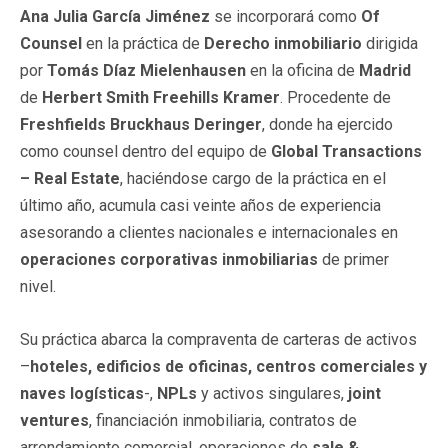
Ana Julia García Jiménez
se incorporará como
Of
Counsel
en la práctica de
Derecho inmobiliario
dirigida
por
Tomás Díaz Mielenhausen
en la oficina de
Madrid
de
Herbert Smith Freehills Kramer
. Procedente de
Freshfields Bruckhaus Deringer
, donde ha ejercido
como counsel dentro del equipo de
Global Transactions
– Real Estate
, haciéndose cargo de la práctica en el
último año, acumula casi veinte años de experiencia
asesorando a clientes nacionales e internacionales en
operaciones corporativas inmobiliarias
de primer
nivel.
Su práctica abarca la compraventa de carteras de activos
–
hoteles, edificios de oficinas, centros comerciales y
naves logísticas
-,
NPLs
y activos singulares,
joint
ventures
, financiación inmobiliaria, contratos de
arrendamiento comercial, operaciones de
sale &