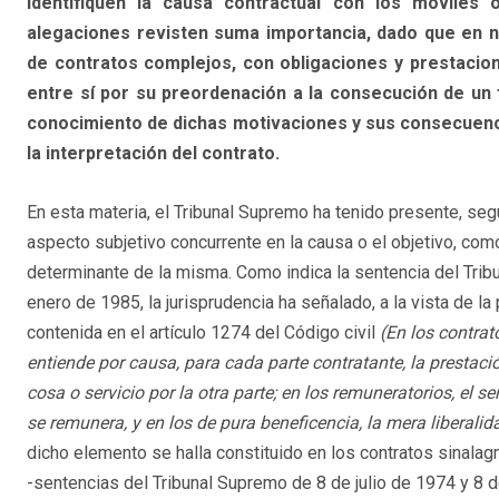
identifiquen la causa contractual con los móviles 
alegaciones revisten suma importancia, dado que en nu
de contratos complejos, con obligaciones y prestacione
entre sí por su preordenación a la consecución de un 
conocimiento de dichas motivaciones y sus consecuenci
la interpretación del contrato.
En esta materia, el Tribunal Supremo ha tenido presente, seg
aspecto subjetivo concurrente en la causa o el objetivo, como
determinante de la misma. Como indica la sentencia del Tri
enero de 1985, la jurisprudencia ha señalado, a la vista de la 
contenida en el artículo 1274 del Código civil
(En los contra
entiende por causa, para cada parte contratante, la prestac
cosa o servicio por la otra parte; en los remuneratorios, el se
se remunera, y en los de pura beneficencia, la mera liberalid
dicho elemento se halla constituido en los contratos sinalag
-sentencias del Tribunal Supremo de 8 de julio de 1974 y 8 de 