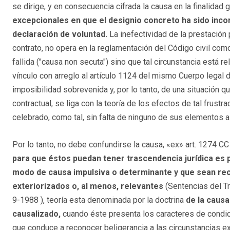
se dirige, y en consecuencia cifrada la causa en la finalidad 
excepcionales en que el designio concreto ha sido inc
declaración de voluntad.
La inefectividad de la prestación
contrato, no opera en la reglamentación del Código civil com
fallida ("causa non secuta") sino que tal circunstancia está re
vínculo con arreglo al artículo 1124 del mismo Cuerpo legal d
imposibilidad sobrevenida y, por lo tanto, de una situación q
contractual, se liga con la teoría de los efectos de tal frust
celebrado, como tal, sin falta de ninguno de sus elementos a 
Por lo tanto, no debe confundirse la causa, «ex» art. 1274 C
para que éstos puedan tener trascendencia jurídica es p
modo de causa impulsiva o determinante y que sean re
exteriorizados o, al menos, relevantes
(Sentencias del T
9-1988 ), teoría esta denominada por la doctrina
de la causa
causalizado,
cuando éste presenta los caracteres de condici
que conduce a reconocer beligerancia a las circunstancias ex