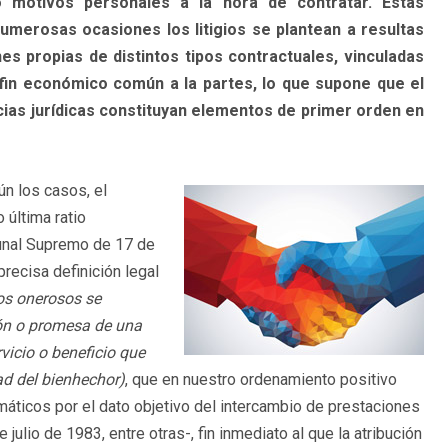
o motivos personales a la hora de contratar. Estas
merosas ocasiones los litigios se plantean a resultas
s propias de distintos tipos contractuales, vinculadas
fin económico común a la partes, lo que supone que el
as jurídicas constituyan elementos de primer orden en
ún los casos, el
 última ratio
bunal Supremo de 17 de
precisa definición legal
tos onerosos se
ión o promesa de una
rvicio o beneficio que
ad del bienhechor)
, que en nuestro ordenamiento positivo
máticos por el dato objetivo del intercambio de prestaciones
julio de 1983, entre otras-, fin inmediato al que la atribución