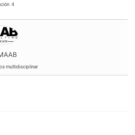
ción:
4
 MAAB
s multidisciplinar