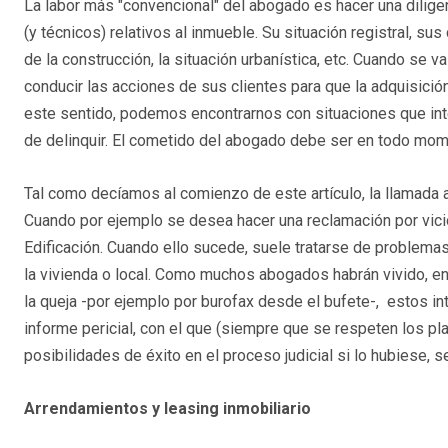
La labor más "convencional" del abogado es hacer una dilig
(y técnicos) relativos al inmueble. Su situación registral, su
de la construcción, la situación urbanística, etc. Cuando se va
conducir las acciones de sus clientes para que la adquisición
este sentido, podemos encontrarnos con situaciones que inte
de delinquir. El cometido del abogado debe ser en todo momen
Tal como decíamos al comienzo de este artículo, la llamada a
Cuando por ejemplo se desea hacer una reclamación por vici
Edificación. Cuando ello sucede, suele tratarse de problemas
la vivienda o local. Como muchos abogados habrán vivido, en
la queja -por ejemplo por burofax desde el bufete-, estos inte
informe pericial, con el que (siempre que se respeten los pla
posibilidades de éxito en el proceso judicial si lo hubiese, 
Arrendamientos y leasing inmobiliario