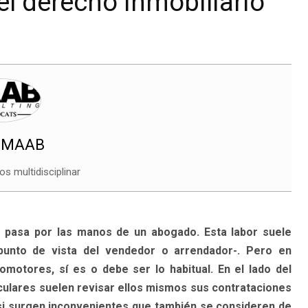
el derecho inmobiliario
, MAAB
s multidisciplinar
e pasa por las manos de un abogado. Esta labor suele
punto de vista del vendedor o arrendador-. Pero en
motores, sí es o debe ser lo habitual. En el lado del
iculares suelen revisar ellos mismos sus contrataciones
í si surgen inconvenientes que también se consideren de